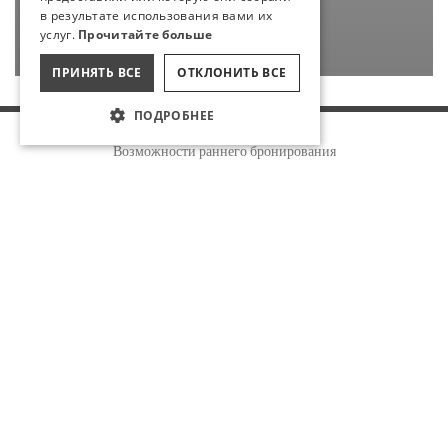
в результате использования вами их
СПЕЦИАЛЬНЫЕ МЕСТА
услуг.
Прочитайте больше
ПРОДОЛЖЕНИЕ
ПРИНЯТЬ ВСЕ
ОТКЛОНИТЬ ВСЕ
ПОДРОБНЕЕ
Бронирование
Возможности раннего бронирования
О НАС
НОВОСТИ
ДРУГИЕ ССЫЛКИ
МЫ ВАМ ПЕРЕЗВОНИМ
БУДЬТЕ В КУРСЕ
ОСТАВАЙТЕСЬ С НАМИ