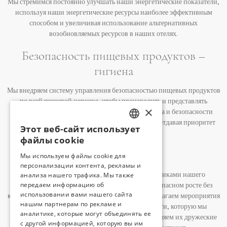
Мы стремимся постоянно улучшать наши энергетические показатели,
используя наши энергетические ресурсы наиболее эффективным
способом и увеличивая использование альтернативных
возобновляемых ресурсов в наших отелях.
Безопасность пищевых продуктов –
гигиена
Мы внедряем систему управления безопасностью пищевых продуктов
по всей пищевой цепочке, чтобы производить и представлять
×
продукты, соответствующие принципам качества и безопасности
пищевых продуктов, и постоянно улучшаем их, отдавая приоритет
Этот веб-сайт использует
TURKISH
гигиеническим условиям.
файлы cookie
ENGLISH
Детский туризм
Мы используем файлы cookie для
персонализации контента, рекламы и
GERMAN
анализа нашего трафика. Мы также
Мы осознаем, что наши дети являются кирпичиками нашего
RUSSIAN
передаем информацию об
будущего. Мы заботимся об их свободном и безопасном росте без
использовании вами нашего сайта
какой-либо эксплуатации. В то время как мы предлагаем мероприятия
нашим партнерам по рекламе и
для развития их интеллекта и навыков в области, которую мы
аналитике, которые могут объединять ее
тщательно подготовили для них, мы также укрепляем их дружеские
с другой информацией, которую вы им