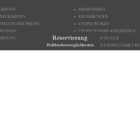
GKEITEN
MEDIENPAKET
 NEUIGKEITEN
ERFAHRUNGEN
TELS IN DER PRESSE
UTOPIA WORLD
HNUNGEN
UTOPIA RESORT & RESIDENCE
Reservierung
TREUUNG
UTOPIA BEACH CLUB
A GOOD LIFE UTOPIA FAMILY R
Frühbuchermöglichkeiten
IE BEI UNS
 Erfahrungen mit uns
Datenschutz-Grundverordnung (DSGVO)
* Stornierungsbedingungen Für Reservierun