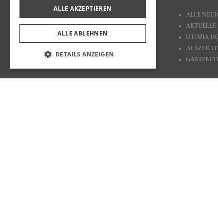
ALLE AKZEPTIEREN
ÜBER UTOPIA HOTELS & RESORTS
ALLE NEUI
KONTAKT
AKTUELLE
ALLE ABLEHNEN
KARRIERE
UTOPIA HO
NACHHALTIGKEITSPOLITIK
AUSZEIC
DETAILS ANZEIGEN
FAHRRADFREUNDLICHES HOTEL
GÄSTEBE
BLEIBEN S
Teilen Sie Ihre
Cookie Richtlinien
Nutzungsbedingungen
Datenschutzbestimmungen