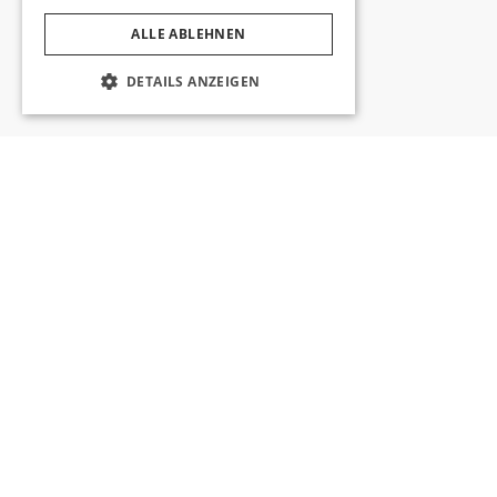
ALLE ABLEHNEN
DETAILS ANZEIGEN
Für 
ÜBER UNS
NEUIGKE
ÜBER UTOPIA HOTELS & RESORTS
ALLE NEUI
KONTAKT
AKTUELLE
KARRIERE
UTOPIA HO
NACHHALTIGKEITSPOLITIK
AUSZEIC