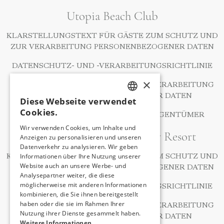
Utopia Beach Club
KLARSTELLUNGSTEXT FÜR GÄSTE ZUM SCHUTZ UND
ZUR VERARBEITUNG PERSONENBEZOGENER DATEN
DATENSCHUTZ- UND -VERARBEITUNGSRICHTLINIE
×
RICHTLINIE ZUM SCHUTZ UND ZUR VERARBEITUNG
PRIVATER PERSONENBEZOGENER DATEN
Diese Webseite verwendet
TURKISH
Cookies.
ANTRAGSFORMULAR FÜR DATENEIGENTÜMER
ENGLISH
Wir verwenden Cookies, um Inhalte und
A Good Life Utopia Family Resort
Anzeigen zu personalisieren und unseren
GERMAN
Datenverkehr zu analysieren. Wir geben
RUSSIAN
Informationen über Ihre Nutzung unserer
KLARSTELLUNGSTEXT FÜR GÄSTE ZUM SCHUTZ UND
Website auch an unsere Werbe- und
ZUR VERARBEITUNG PERSONENBEZOGENER DATEN
Analysepartner weiter, die diese
möglicherweise mit anderen Informationen
DATENSCHUTZ- UND -VERARBEITUNGSRICHTLINIE
kombinieren, die Sie ihnen bereitgestellt
haben oder die sie im Rahmen Ihrer
RICHTLINIE ZUM SCHUTZ UND ZUR VERARBEITUNG
Nutzung ihrer Dienste gesammelt haben.
PRIVATER PERSONENBEZOGENER DATEN
Weitere Informationen