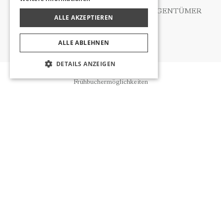
ANTRAGSFORMULAR FÜR DATENEIGENTÜMER
ALLE AKZEPTIEREN
ALLE ABLEHNEN
DETAILS ANZEIGEN
Reservierung
Frühbuchermöglichkeiten
ÜBER UNS
NEUIGKEITEN
WEITERE LINKS
WIR RUFEN SIE AN
INFORMIERT WERDEN